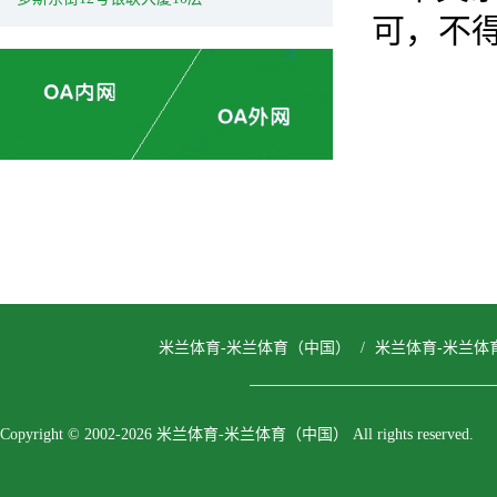
可，不
米兰体育-米兰体育（中国）
/
米兰体育-米兰
Copyright © 2002-2026 米兰体育-米兰体育（中国） All rights reserved.