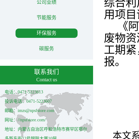
综合利
公司业绩
用项目
节能服务
《阿
环保服务
废物资
工期紧
碳服务
报。
联系我们
Contact us
电话：0471-5223613
投诉电话：0471-5223607
邮箱：imzs@npsfstore.com
网址：//npsfstore.com/
地址：内蒙古自治区呼和浩特市赛罕区鄂尔
本文
多斯东街12号银联大厦10层