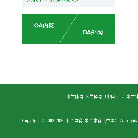
米兰体育-米兰体育（中国）
/
米兰
Copyright © 2002-2026 米兰体育-米兰体育（中国） All rights re