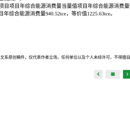
项目项目年综合能源消费量当量值项目年综合能源消费量940.5
年综合能源消费量940.52tce，等价值1225.63tce。
本文系原创稿件，仅代表作者立场，任何单位以及个人未经许可，不得擅