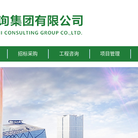
招标采购
工程咨询
项目管理