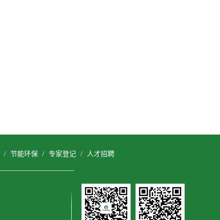
/
节能环保
/
专家登记
/
人才招聘