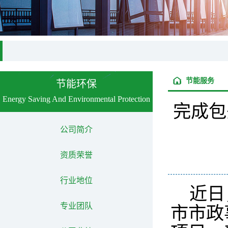
节能服务
节能环保
Energy Saving And Environmental Protection
完成包
公司简介
资质荣誉
行业地位
近日
专业团队
市市政