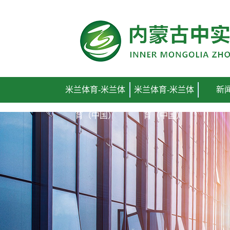
米兰体育
米兰体育-米兰体
米兰体育-米兰体
新
育（中国）
育（中国）