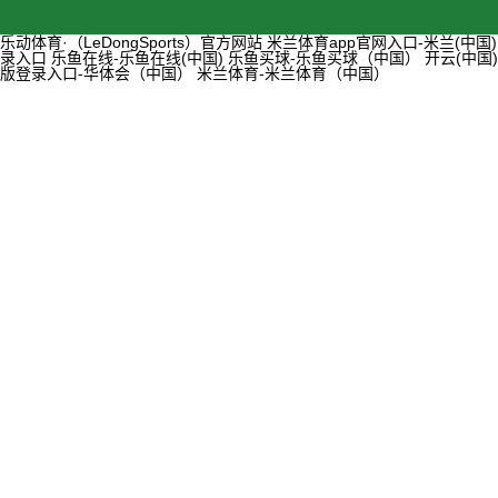
乐动体育·（LeDongSports）官方网站
米兰体育app官网入口-米兰(中国)
录入口
乐鱼在线-乐鱼在线(中国)
乐鱼买球-乐鱼买球（中国）
开云(中国)K
版登录入口-华体会（中国）
米兰体育-米兰体育（中国）