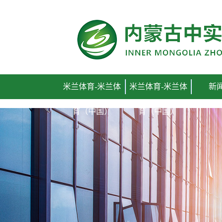
米兰体育
米兰体育-米兰体
米兰体育-米兰体
新
育（中国）
育（中国）