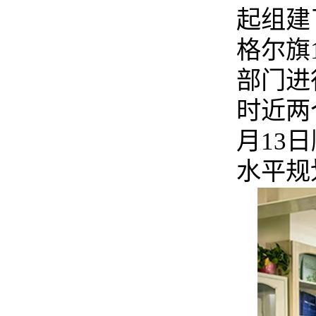
起组建
格尔旗
部门进
时近两
月13
水平规