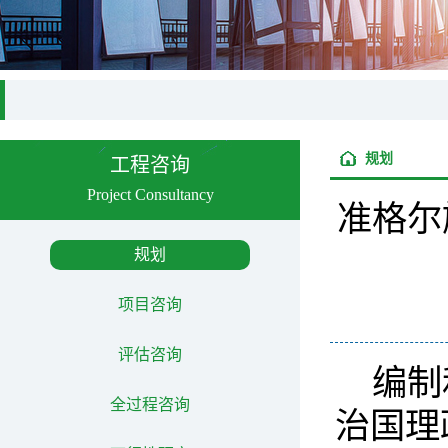
规划
工程咨询
Project Consultancy
准格尔
规划
项目咨询
评估咨询
编制
全过程咨询
治国理