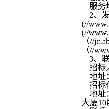
服务
2、
(//ww
(//ww
（//jc.
（//w
3、
招标
地址
招标
地址
大厦10