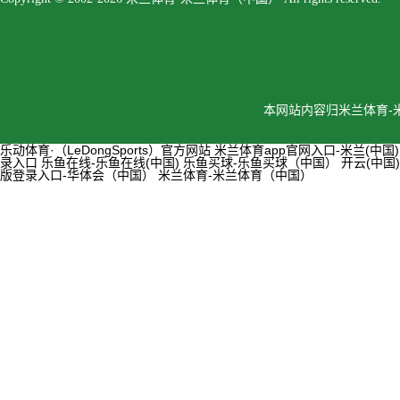
本网站内容归米兰体育-
乐动体育·（LeDongSports）官方网站
米兰体育app官网入口-米兰(中国)
录入口
乐鱼在线-乐鱼在线(中国)
乐鱼买球-乐鱼买球（中国）
开云(中国)K
版登录入口-华体会（中国）
米兰体育-米兰体育（中国）