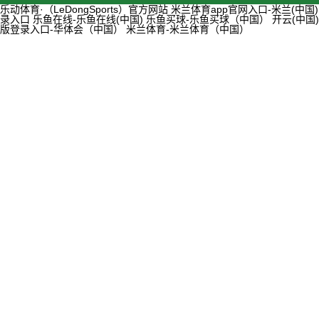
乐动体育·（LeDongSports）官方网站
米兰体育app官网入口-米兰(中国)
录入口
乐鱼在线-乐鱼在线(中国)
乐鱼买球-乐鱼买球（中国）
开云(中国)K
版登录入口-华体会（中国）
米兰体育-米兰体育（中国）