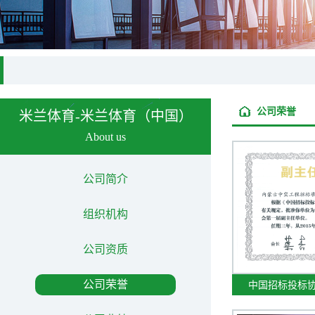
公司荣誉
米兰体育-米兰体育（中国）
About us
公司简介
组织机构
公司资质
公司荣誉
中国招标投标