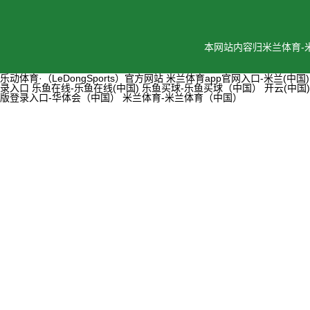
本网站内容归米兰体育-
乐动体育·（LeDongSports）官方网站
米兰体育app官网入口-米兰(中国)
录入口
乐鱼在线-乐鱼在线(中国)
乐鱼买球-乐鱼买球（中国）
开云(中国)K
版登录入口-华体会（中国）
米兰体育-米兰体育（中国）