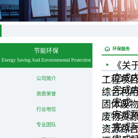
环保服务
节能环保
Energy Saving And Environmental Protection
《关
完成
工程项
公司简介
完成内
综合利
资质荣誉
完成
固体废
行业地位
完成
废物资
专业团队
完成
资源综