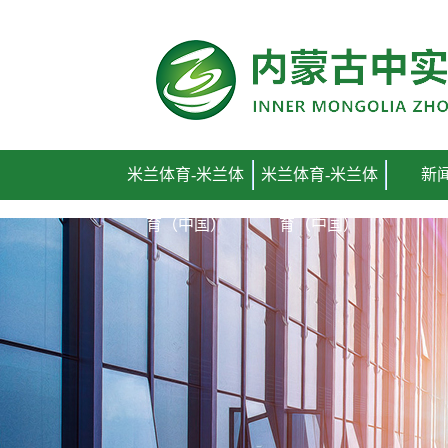
米兰体育
米兰体育-米兰体
米兰体育-米兰体
新
育（中国）
育（中国）