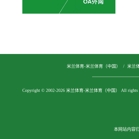
米兰体育-米兰体育（中国）
/
米兰
Copyright © 2002-2026 米兰体育-米兰体育（中国） All rights re
本网站内容归