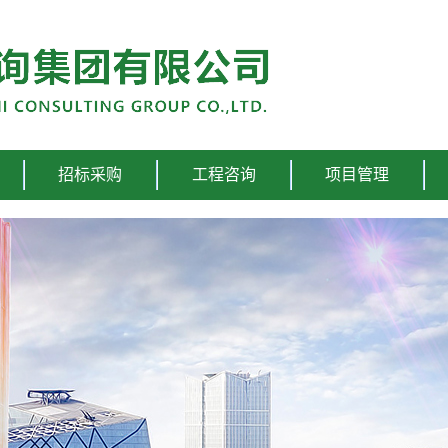
招标采购
工程咨询
项目管理