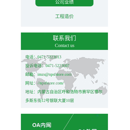
公司业绩
工程造价
联系我们
Contact us
电话：0471-5223613
投诉电话：0471-5223607
邮箱：imzs@npsfstore.com
网址：//npsfstore.com/
地址：内蒙古自治区呼和浩特市赛罕区鄂尔
多斯东街12号银联大厦10层