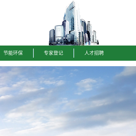
节能环保
专家登记
人才招聘