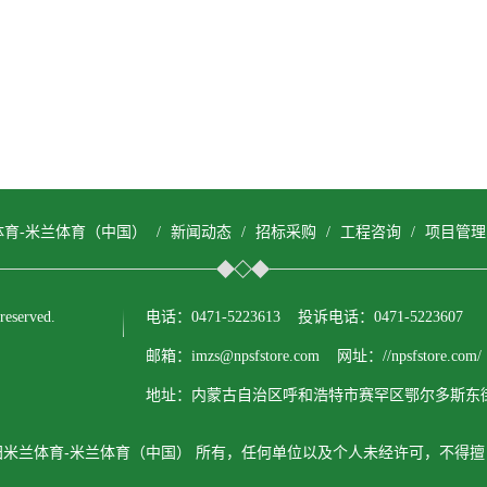
体育-米兰体育（中国）
/
新闻动态
/
招标采购
/
工程咨询
/
项目管理
served.
电话：0471-5223613 投诉电话：0471-5223607
邮箱：imzs@npsfstore.com 网址：//npsfstore.com/
地址：内蒙古自治区呼和浩特市赛罕区鄂尔多斯东街
米兰体育-米兰体育（中国） 所有，任何单位以及个人未经许可，不得