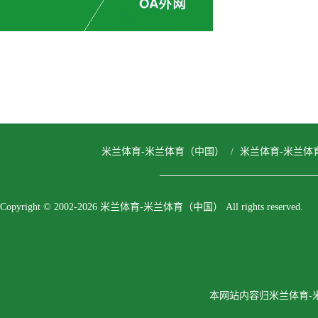
米兰体育-米兰体育（中国）
/
米兰体育-米兰
Copyright © 2002-2026 米兰体育-米兰体育（中国） All rights reserved.
本网站内容归米兰体育-