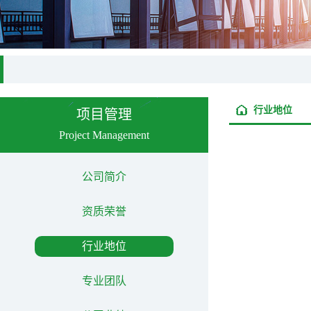
行业地位
项目管理
Project Management
公司简介
资质荣誉
行业地位
专业团队