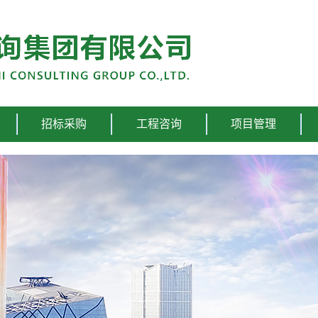
招标采购
工程咨询
项目管理