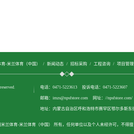
体育-米兰体育（中国）
/
新闻动态
/
招标采购
/
工程咨询
/
项目管理
served.
电话：0471-5223613 投诉电话：0471-5223607
邮箱：imzs@npsfstore.com 网址：//npsfstore.com/
地址：内蒙古自治区呼和浩特市赛罕区鄂尔多斯东街
米兰体育-米兰体育（中国） 所有，任何单位以及个人未经许可，不得