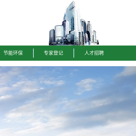
节能环保
专家登记
人才招聘