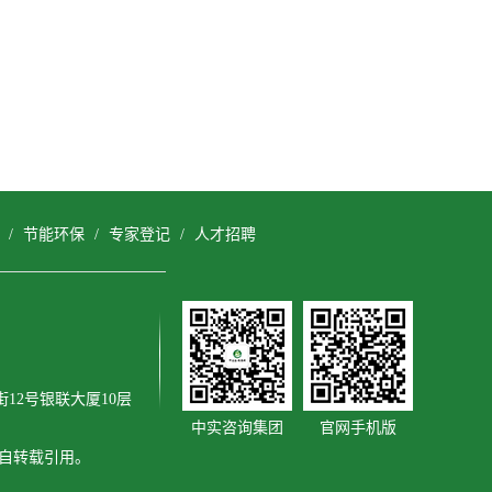
/
节能环保
/
专家登记
/
人才招聘
12号银联大厦10层
中实咨询集团
官网手机版
擅自转载引用。