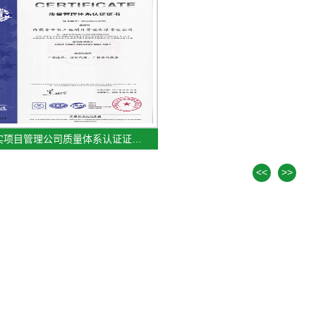
实项目管理公司质量体系认证证…
<<
>>