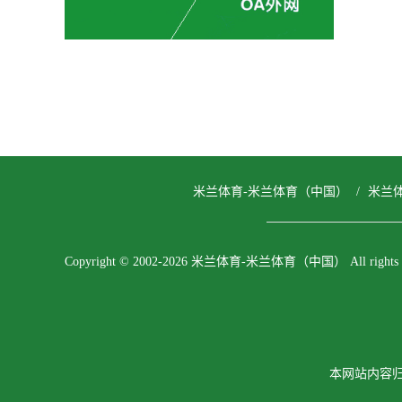
米兰体育-米兰体育（中国）
/
米兰
Copyright © 2002-2026 米兰体育-米兰体育（中国） All rights re
本网站内容归